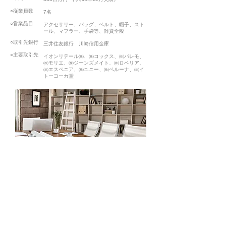
○従業員数
7名
○営業品目
アクセサリー、バッグ、ベルト、帽子、スト
ール、マフラー、手袋等、雑貨全般
○取引先銀行
三井住友銀行 川崎信用金庫
○主要取引先
イオンリテール㈱、㈱コックス、㈱パレモ、
㈱モリエ、㈱ジーンズメイト、㈱ロベリア、
㈱エスペニア、㈱ユニー、㈱ベルーナ、㈱イ
トーヨーカ堂