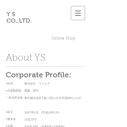
Y S
CO.,LTD.
Online Shop
About YS
Corporate Profile:
○社名
株式会社 ワイエス
○代表取締役
西脇 照代
〇本店所在地
東京都渋谷区千駄ヶ谷3-21-6 外苑MKビル1F
○設立
2007年1月 (平成19年1月）
○資本金
10百万円
○年商
333百万円 (令和6年12月実績）