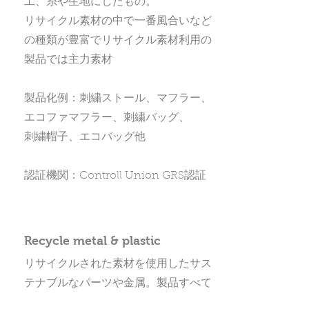
工、糸や生地にしたもの。
リサイクル素材の中で一番風合いなど
の種類が豊富でリサイクル素材利用の
製品では主力素材
製品化例：刺繍ストール、マフラー、
エコファマフラー、刺繍バッグ、
刺繍帽子、エコバッグ他
​認証機関：Controll Union GRS認証
Recycle metal & plastic
リサイクルされた素材を使用したサス
テ
ナブルなパーツや金属。
製品すべて
をサステナブル素材で作り上げるのに